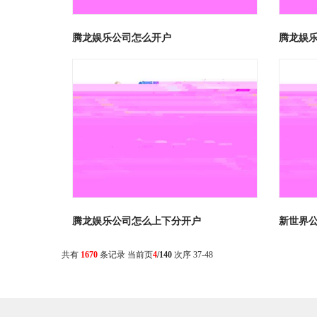
腾龙娱乐公司怎么开户
腾龙娱
腾龙娱乐公司怎么上下分开户
新世界
共有
1670
条记录 当前页
4
/140
次序 37-48