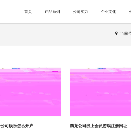
首页
产品系列
公司实力
企业文化
当前
乐公司娱乐怎么开户
腾龙公司线上会员游戏注册网址