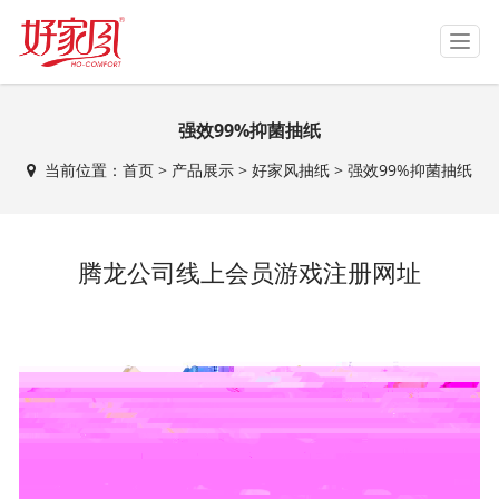
T
o
g
g
强效99%抑菌抽纸
l
e
当前位置：
首页
>
产品展示
>
好家风抽纸
>
强效99%抑菌抽纸
n
a
v
i
腾龙公司线上会员游戏注册网址
g
a
t
i
o
n