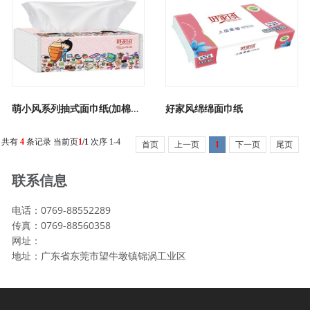
萌小风系列抽式面巾纸(加棉花纤
好家风绵绵面巾纸
共有
4
条记录 当前页
1
/1
次序 1-4
首页
上一页
1
下一页
尾页
联系信息
电话：0769-88552289
传真：0769-88560358
网址：
地址：广东省东莞市望牛墩镇锦涡工业区