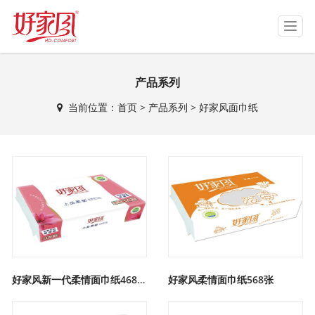
T
o
g
g
产品系列
l
e
当前位置：
首页
>
产品系列
>
好家风面巾纸
n
a
v
i
g
a
t
i
o
n
好家风新一代柔情面巾纸468张
好家风柔情面巾纸568张