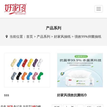
T
o
g
g
产品系列
l
e
当前位置：
首页
>
产品系列
>
好家风抽纸
>
强效99%抑菌抽纸
n
a
v
i
g
a
t
i
o
n
sss
好家风强效抗菌纸巾
共有
1670
条记录 当前页
140
/140