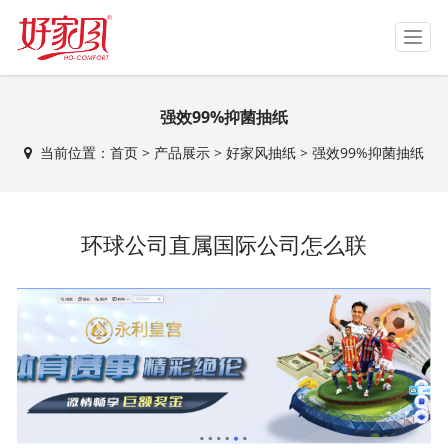
T
o
g
g
强效99%抑菌抽纸
l
e
当前位置：
首页
>
产品展示
>
好家风抽纸
>
强效99%抑菌抽纸
n
a
v
i
环球公司直属国际公司怎么联
g
a
t
i
o
n