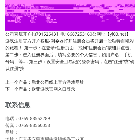
公司直属开户扣79152643】电16687253160公网址【yl03.net】
游戏注册官方开户客服-浏�器打开注册会员将开启一段独特而精彩
的旅程！ 第一步：在登录/住册页面，找到“住册会员”按钮并点击。
第二步：进入住册界面后，填写必要的个人信息，如用户名、手机
号码、等.... 第三步：设置安全且易记的登录密码，点击“住册”或“确
认住册”按
上一个产品：
腾龙公司线上官方游戏网址
下一个产品：
欧亚游戏官网入口登录
联系信息
电话：0769-88552289
传真：0769-88560358
网址：
地址：广东省东莞市望牛墩镇锦涡工业区